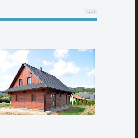
100
%