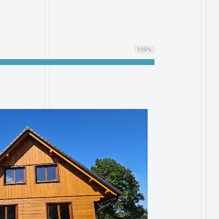
100
%