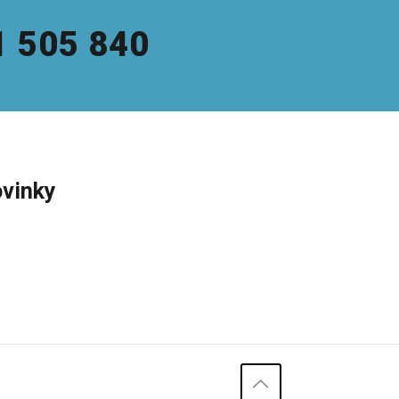
1 505 840
vinky