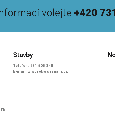
informací volejte
+420 73
Stavby
No
Telefon:
731 505 840
E-mail:
z.worek@seznam.cz
REK