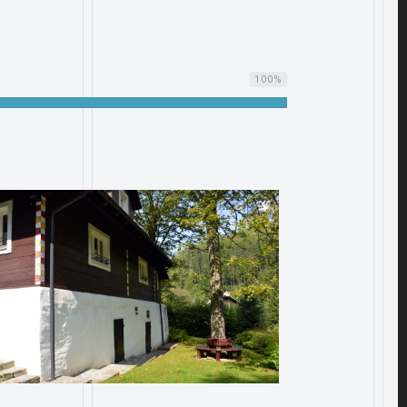
100
%